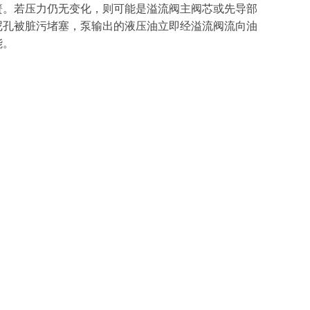
簧。若压力仍无变化，则可能是溢流阀主阀芯或先导部
尼孔被脏污堵塞，泵输出的液压油立即经溢流阀流向油
能。