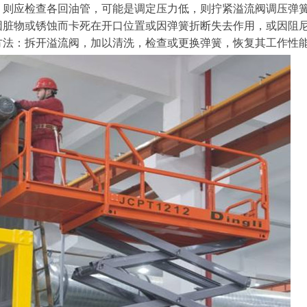
，则应检查各回油管，可能是调定压力低，则拧紧溢流阀调压弹
因脏物或锈蚀而卡死在开口位置或因弹簧折断失去作用，或因阻
方法：拆开溢流阀，加以清洗，检查或更换弹簧，恢复其工作性