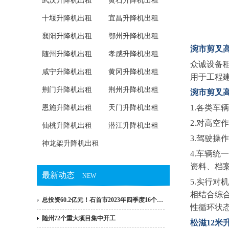
武汉升降机出租
黄石升降机出租
十堰升降机出租
宜昌升降机出租
襄阳升降机出租
鄂州升降机出租
涴市剪叉高
随州升降机出租
孝感升降机出租
众诚设备
咸宁升降机出租
黄冈升降机出租
用于工程
荆门升降机出租
荆州升降机出租
涴市剪叉
1.各类车
恩施升降机出租
天门升降机出租
2.对高空
仙桃升降机出租
潜江升降机出租
3.驾驶操
神龙架升降机出租
4.车辆统
资料、档
最新动态
NEW
5.实行
相结合综
总投资60.2亿元！石首市2023年四季度16个…
性循环状
随州72个重大项目集中开工
松滋12米