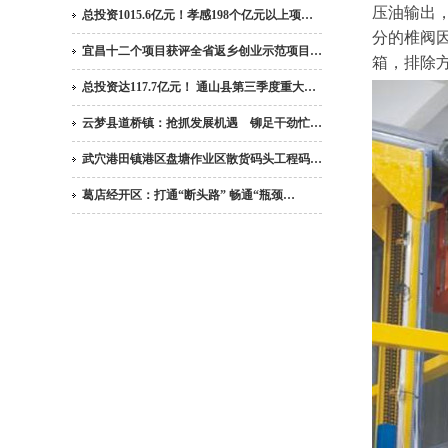
压油输出
总投资1015.6亿元！孝感198个亿元以上项…
分的椎阀
宜昌十二个项目获评全省返乡创业示范项目…
箱，排除
总投资达117.7亿元！ 通山县第三季度重大…
云梦县道桥镇：抢抓发展机遇 铆足干劲忙…
武穴港田镇港区盘塘作业区散货码头工程码…
葛店经开区：打通“断头路” 畅通“瓶颈…