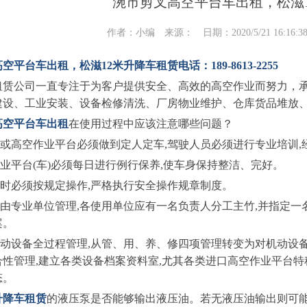
涴市剪叉高空平台车出租，松滋
作者：小编 来源： 日期：2020/5/21 16:16:
空平台车出租，松滋12米升降车租赁电话：189-8613-2255
租赁公司一直专注于为客户提供安全、高效的高空作业而努力，
建设、工业安装、设备检修清洗、厂房物业维护、仓库货品堆放
高空平台车出租
在使用过程中应该注意哪些问题？
辆或高空作业平台必须做到定人定车,驾驶人员必须进行专业培训,
作业平台(车)必须每日进行例行保养,使车身保持整洁、完好。
作时必须按规定操作,严格执行安全操作规章制度。
一由专业单位管理,各使用单位应有一名负责人分工主竹,并指定
案。
对机动设备全过程管理,从管、用、养、修四项管理转变为对机动
合性管理,建立各类设备档案资料室,尤其各类进口高空作业平台特
态。
升降车租赁
的液压泵是否能够输出液压油。若无液压油输出则可