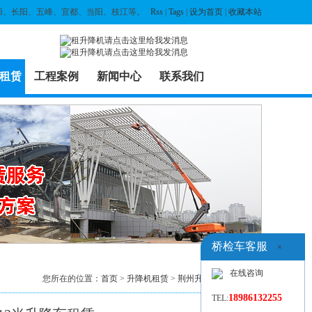
归、长阳、五峰、宜都、当阳、枝江等。
Rss
|
Tags
|
设为首页
|
收藏本站
租赁
工程案例
新闻中心
联系我们
桥检车客服
×
在线咨询
您所在的位置：
首页
>
升降机租赁
>
荆州升降机出租
> 列表
18986132255
TEL: