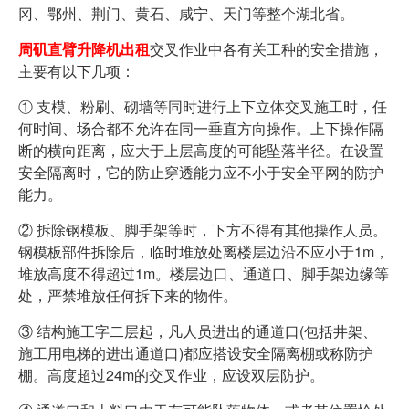
冈、鄂州、荆门、黄石、咸宁、天门等整个湖北省。
周矶直臂升降机出租
交叉作业中各有关工种的安全措施，
主要有以下几项：
① 支模、粉刷、砌墙等同时进行上下立体交叉施工时，任
何时间、场合都不允许在同一垂直方向操作。上下操作隔
断的横向距离，应大于上层高度的可能坠落半径。在设置
安全隔离时，它的防止穿透能力应不小于安全平网的防护
能力。
② 拆除钢模板、脚手架等时，下方不得有其他操作人员。
钢模板部件拆除后，临时堆放处离楼层边沿不应小于1m，
堆放高度不得超过1m。楼层边口、通道口、脚手架边缘等
处，严禁堆放任何拆下来的物件。
③ 结构施工字二层起，凡人员进出的通道口(包括井架、
施工用电梯的进出通道口)都应搭设安全隔离棚或称防护
棚。高度超过24m的交叉作业，应设双层防护。