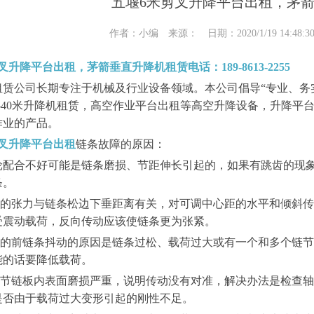
五堰6米剪叉升降平台出租，茅
作者：小编 来源： 日期：2020/1/19 14:48:
叉升降平台出租，茅箭垂直升降机租赁电话：189-8613-2255
租赁公司长期专注于机械及行业设备领域。本公司倡导“专业、务
6-40米升降机租赁，高空作业平台出租等高空升降设备，升降平
作业的产品。
剪叉升降平台出租
链条故障的原因：
条链轮配合不好可能是链条磨损、节距伸长引起的，如果有跳齿的
条。
链轮的张力与链条松边下垂距离有关，对可调中心距的水平和倾斜
受震动载荷，反向传动应该使链条更为张紧。
链轮的前链条抖动的原因是链条过松、载荷过大或有一个和多个链
能的话要降低载荷。
内链节链板内表面磨损严重，说明传动没有对准，解决办法是检查
是否由于载荷过大变形引起的刚性不足。