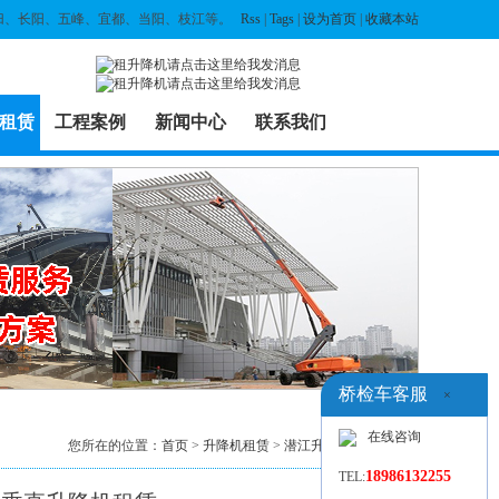
归、长阳、五峰、宜都、当阳、枝江等。
Rss
|
Tags
|
设为首页
|
收藏本站
租赁
工程案例
新闻中心
联系我们
桥检车客服
×
在线咨询
您所在的位置：
首页
>
升降机租赁
>
潜江升降机出租
> 列表
18986132255
TEL: