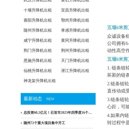
武汉升降机出租
黄石升降机出租
十堰升降机出租
宜昌升降机出租
襄阳升降机出租
鄂州升降机出租
五堰6米剪
随州升降机出租
孝感升降机出租
众诚设备
咸宁升降机出租
黄冈升降机出租
公司拥有
动性高空
荆门升降机出租
荆州升降机出租
五堰6米
恩施升降机出租
天门升降机出租
1. 链
仙桃升降机出租
潜江升降机出租
坏新的链
神龙架升降机出租
2.链条
直传动或
最新动态
NEW
3.链条
心距，可
总投资60.2亿元！石首市2023年四季度16个…
4.如果
转过程中
随州72个重大项目集中开工