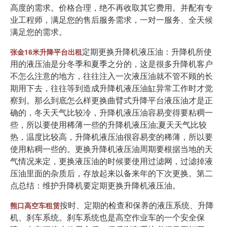
高度的需求。价格合理，绝不再收取其它费用。并配有专
业工程师，满足您的售后服务需求，一对一服务、全天候
满足您的需求。
定期更换升降机液压油：升降机所使
张金16米升降平台出租
用的液压油是分冬季和夏季之分的，这是很多升降机客户
不怎么注意的地方，往往注入一次液压油就不管不顾的长
期用下去，往往等到造成升降机液压油缸异常工作时才觉
察到。那么到底怎么样更换曲臂式升降平台液压油才是正
确的，冬天天气比较冷，升降机液压油容易变得要粘稠一
些，所以要使用稀薄一些的升降机液压油;夏天天气比较
热，温度比较高，升降机液压油很容易变的稀薄，所以要
使用粘稠一些的。更换升降机液压油周期要根据当地的天
气情况来定，更换液压油的时候要使用过滤网，过滤掉液
压油里面的杂质后，存放起来以备来年的下次更换。第二
点总结：维护升降机要定期更换升降机液压油。
按时、定期的检查和保养的液压系统、升降
熊口高空车租赁
机、刹车系统。刹车系统也是高空作业车的一个安全保